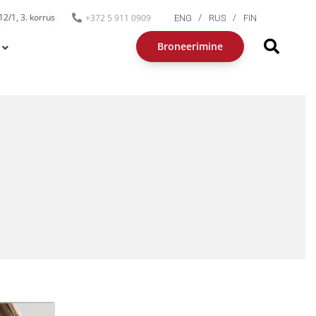
2/1, 3. korrus
+372 5 911 0909
ENG
RUS
FIN
Broneerimine