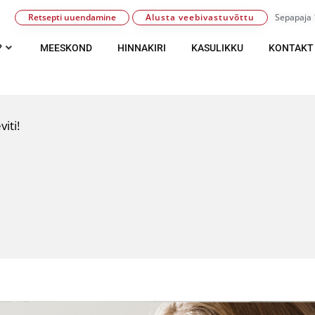
Retsepti uuendamine
Alusta veebivastuvõttu
Sepapaja 1
?
MEESKOND
HINNAKIRI
KASULIKKU
KONTAKT
viti!