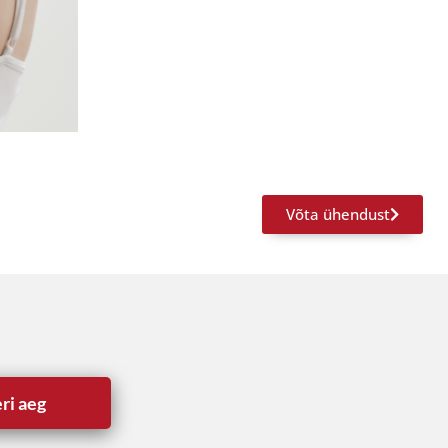
Võta ühendust
ri aeg