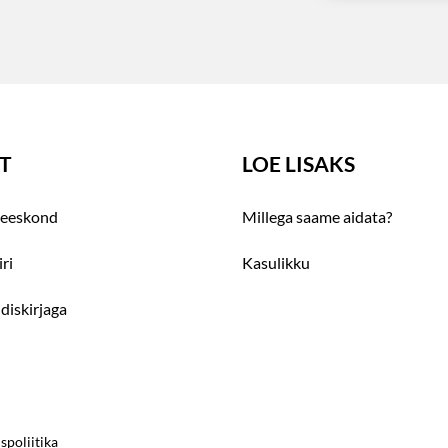
T
LOE LISAKS
eeskond
Millega saame aidata?
ri
Kasulikku
udiskirjaga
spoliitika