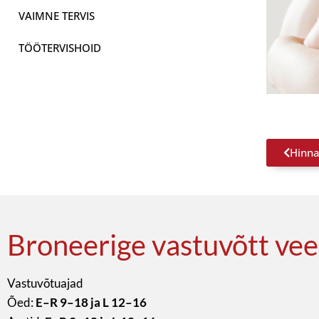
VAIMNE TERVIS
TÖÖTERVISHOID
Hinna
Broneerige vastuvõtt vee
Vastuvõtuajad
Õed:
E–R 9–18 ja L 12–16