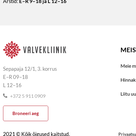
Arstid:
E–R 9–18 ja L 12–16
MEIS
Meie m
Sepapaja 12/1, 3. korrus
E–R 09–18
Hinnaki
L 12–16
Liitu u
+372 5 911 0909
Broneeri aeg
2021 © Kõik õigused kaitstud.
Privaatsu