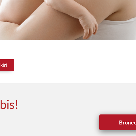
kiri
bis!
Bronee