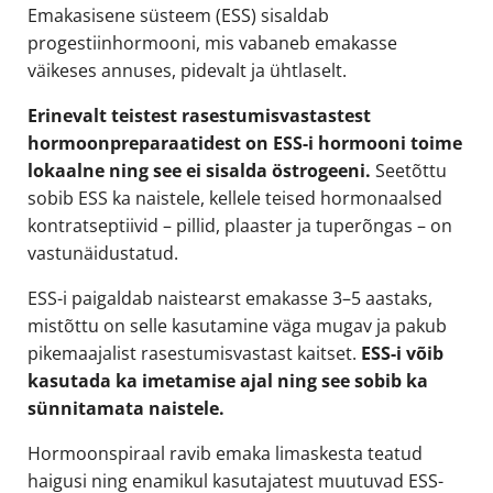
Emakasisene süsteem (ESS) sisaldab
progestiinhormooni, mis vabaneb emakasse
väikeses annuses, pidevalt ja ühtlaselt.
Erinevalt teistest rasestumisvastastest
hormoonpreparaatidest on ESS-i hormooni toime
lokaalne ning see ei sisalda östrogeeni.
Seetõttu
sobib ESS ka naistele, kellele teised hormonaalsed
kontratseptiivid – pillid, plaaster ja tuperõngas – on
vastunäidustatud.
ESS-i paigaldab naistearst emakasse 3–5 aastaks,
mistõttu on selle kasutamine väga mugav ja pakub
pikemaajalist rasestumisvastast kaitset.
ESS-i võib
kasutada ka imetamise ajal ning see sobib ka
sünnitamata naistele.
Hormoonspiraal ravib emaka limaskesta teatud
haigusi ning enamikul kasutajatest muutuvad ESS-