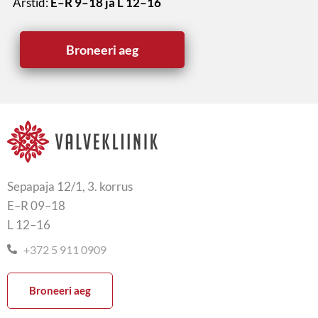
Arstid:
E–R 9–18 ja L 12–16
Broneeri aeg
Sepapaja 12/1, 3. korrus
E–R 09–18
L 12–16
+372 5 911 0909
Broneeri aeg