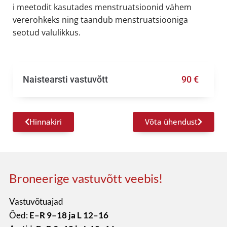
i meetodit kasutades menstruatsioonid vähem
vererohkeks ning taandub menstruatsiooniga
seotud valulikkus.
Naistearsti vastuvõtt
90 €
Hinnakiri
Võta ühendust
Broneerige vastuvõtt veebis!
Vastuvõtuajad
Õed:
E–R 9–18 ja L 12–16