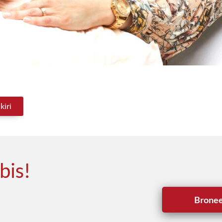
kiri
bis!
Bronee