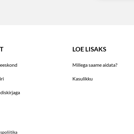
T
LOE LISAKS
eeskond
Millega saame aidata?
ri
Kasulikku
udiskirjaga
spoliitika