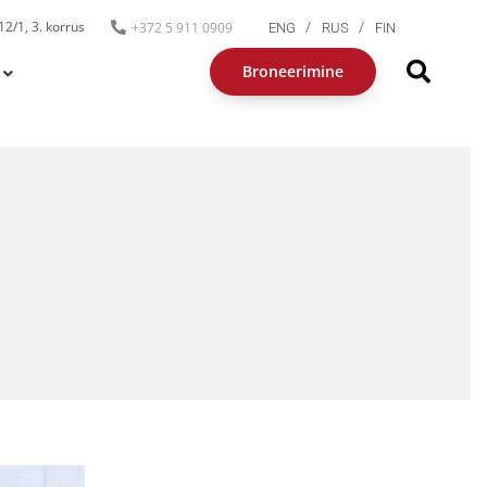
2/1, 3. korrus
+372 5 911 0909
ENG
RUS
FIN
Broneerimine