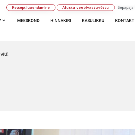
Retsepti uuendamine
Alusta veebivastuvõttu
Sepapaja 1
?
MEESKOND
HINNAKIRI
KASULIKKU
KONTAKT
viti!