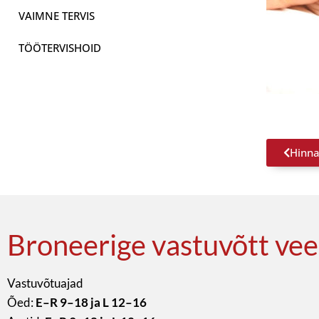
VAIMNE TERVIS
TÖÖTERVISHOID
Hinna
Broneerige vastuvõtt vee
Vastuvõtuajad
Õed:
E–R 9–18 ja L 12–16