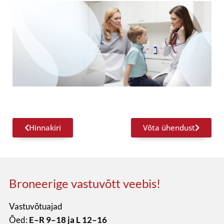
Hinnakiri
Võta ühendust
Broneerige vastuvõtt veebis!
Vastuvõtuajad
Õed:
E–R 9–18 ja L 12–16