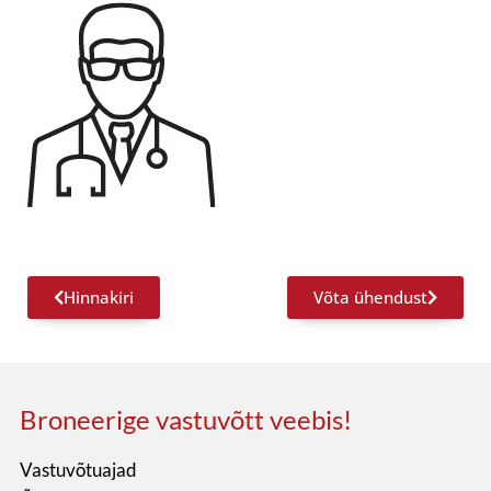
Hinnakiri
Võta ühendust
Broneerige vastuvõtt veebis!
Vastuvõtuajad