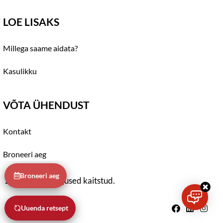
LOE LISAKS
Millega saame aidata?
Kasulikku
VÕTA ÜHENDUST
Kontakt
Broneeri aeg
Broneeri aeg
2021 © Kõik õigused kaitstud.
Uuenda retsept
Privaatsuspoliitika