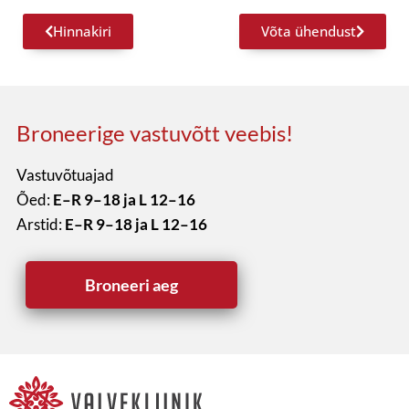
Hinnakiri
Võta ühendust
Broneerige vastuvõtt veebis!
Vastuvõtuajad
Õed:
E–R 9–18 ja L 12–16
Arstid:
E–R 9–18 ja L 12–16
Broneeri aeg