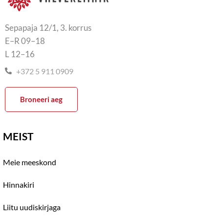
Sepapaja 12/1, 3. korrus
E–R 09–18
L 12–16
+372 5 911 0909
Broneeri aeg
MEIST
Meie meeskond
Hinnakiri
Liitu uudiskirjaga