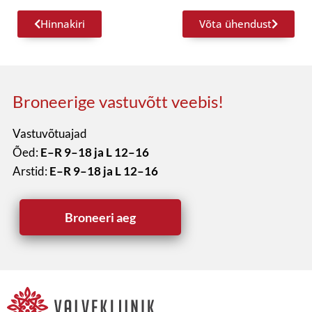
Hinnakiri
Võta ühendust
Broneerige vastuvõtt veebis!
Vastuvõtuajad
Õed:
E–R 9–18 ja L 12–16
Arstid:
E–R 9–18 ja L 12–16
Broneeri aeg