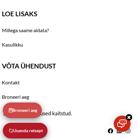
LOE LISAKS
Millega saame aidata?
Kasulikku
VÕTA ÜHENDUST
Kontakt
Broneeri aeg
Broneeri aeg
2021 © Kõik õigused kaitstud.
Uuenda retsept
Privaatsuspoliitika