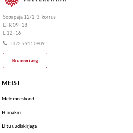
Sepapaja 12/1, 3. korrus
E–R 09–18
L 12–16
+372 5 911 0909
Broneeri aeg
MEIST
Meie meeskond
Hinnakiri
Liitu uudiskirjaga