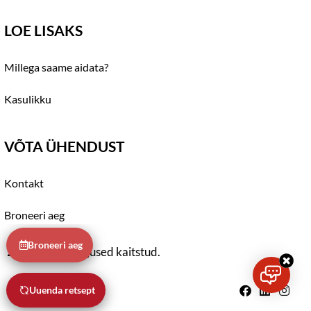
LOE LISAKS
Millega saame aidata?
Kasulikku
VÕTA ÜHENDUST
Kontakt
Broneeri aeg
Broneeri aeg
2021 © Kõik õigused kaitstud.
Uuenda retsept
Privaatsuspoliitika