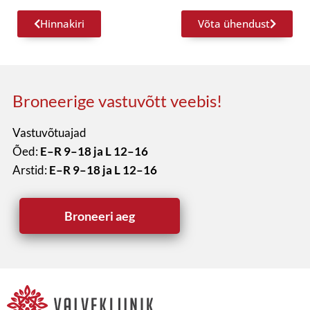
Hinnakiri
Võta ühendust
Broneerige vastuvõtt veebis!
Vastuvõtuajad
Õed:
E–R 9–18 ja L 12–16
Arstid:
E–R 9–18 ja L 12–16
Broneeri aeg