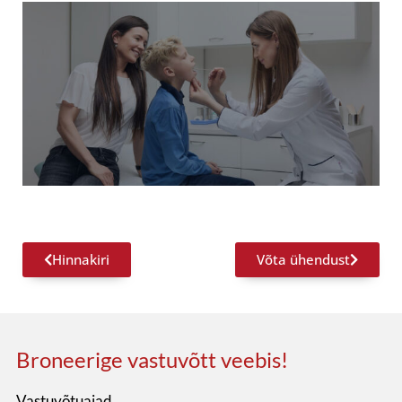
Hinnakiri
Võta ühendust
Broneerige vastuvõtt veebis!
Vastuvõtuajad