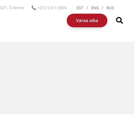
2/1, 3. kerros
+372 5 911 0909
EST
ENG
RUS
Varaa aika