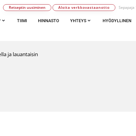
Retseptin uusiminen
Aloita verkkovastaanotto
Sepapaja 1
?
TIIMI
HINNASTO
YHTEYS
HYÖDYLLINEN
la ja lauantaisin