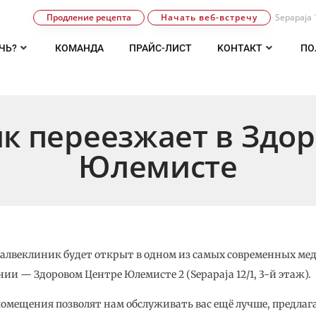
Продление рецепта
Начать веб-встречу
Sepapaja 
ЧЬ?
КОМАНДA
ПРАЙС-ЛИСТ
KОНТАКТ
ПО
к переезжает в Здо
Юлемисте
 Валвеклиник будет открыт в одном из самых современных м
ии — Здоровом Центре Юлемисте 2 (Sepapaja 12/1, 3-й этаж).
омещения позволят нам обслуживать вас ещё лучше, предлаг