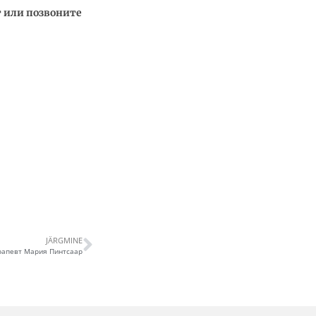
т или позвоните
JÄRGMINE
рапевт Мария Пинтсаар