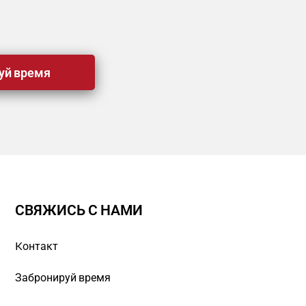
уй время
СВЯЖИСЬ С НАМИ
Kонтакт
Забронируй время