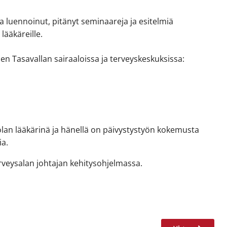
a luennoinut, pitänyt seminaareja ja esitelmiä
 lääkäreille.
n Tasavallan sairaaloissa ja terveyskeskuksissa:
lan lääkärinä ja hänellä on päivystystyön kokemusta
ia.
rveysalan johtajan kehitysohjelmassa.