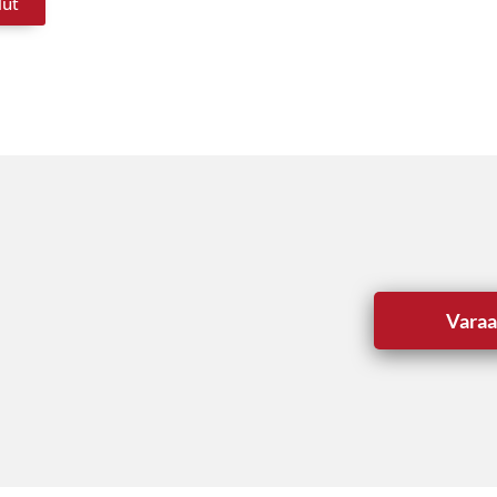
lut
Varaa