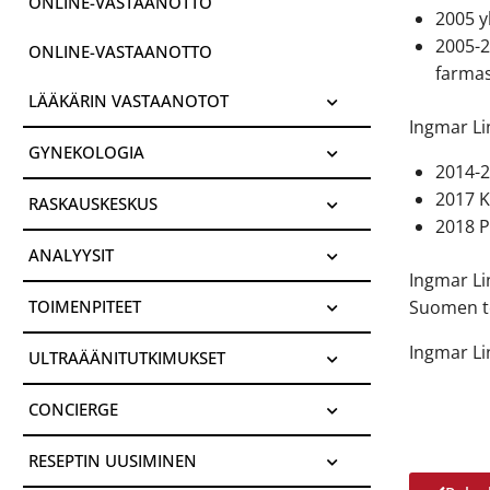
ONLINE-VASTAANOTTO
2005 y
2005-2
ONLINE-VASTAANOTTO
farmase
LÄÄKÄRIN VASTAANOTOT
Ingmar Li
GYNEKOLOGIA
2014-2
2017 K
RASKAUSKESKUS
2018 P
ANALYYSIT
Ingmar Li
Suomen ter
TOIMENPITEET
Ingmar Li
ULTRAÄÄNITUTKIMUKSET
CONCIERGE
RESEPTIN UUSIMINEN