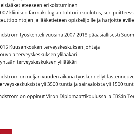
leislääketieteeseen erikoistuminen
007 kliinisen farmakologian tohtorinkoulutus, sen puitteess
uttiopintojen ja lääketieteen opiskelijoille ja harjoitteleville
ndström työskenteli vuosina 2007-2018 pääasiallisesti Suome
015 Kuusankosken terveyskeskuksen johtaja
ouvola terveyskeskuksen ylilääkäri
yhtään terveyskeskuksen ylilääkäri
ndström on neljän vuoden aikana työskennellyt lastenneuvo
veyskeskuksista yli 3500 tuntia ja sairaaloista yli 1500 tunt
ndström on oppinut Viron Diplomaattikoulussa ja EBS:in Te