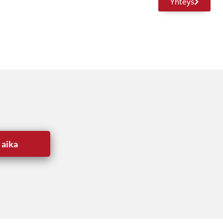
Yhteys
 aika