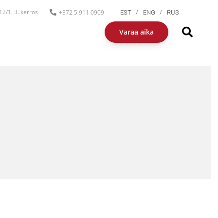
2/1, 3. kerros
+372 5 911 0909
EST
ENG
RUS
Varaa aika