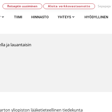
Retseptin uusiminen
Aloita verkkovastaanotto
Sepapaja 1
?
TIIMI
HINNASTO
YHTEYS
HYÖDYLLINEN
la ja lauantaisin
arton yliopiston lääketieteellinen tiedekunta