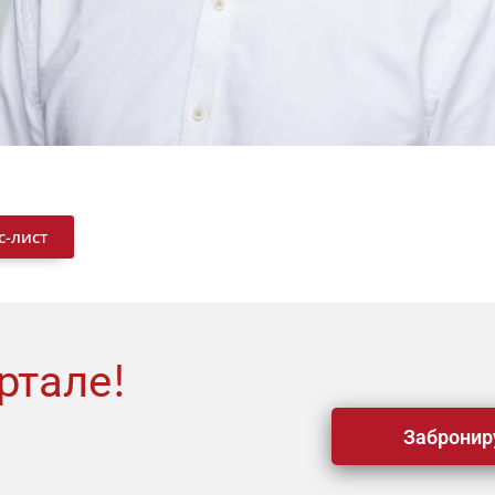
с-лист
ртале!
Забронир