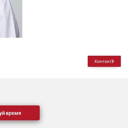
Контакт
уй время